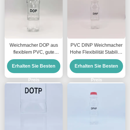
Weichmacher DOP aus
PVC DINP Weichmacher
flexiblem PVC, gute
Hohe Flexibilität Stabilität
Plastizität und Haltbarkeit
PVC Produkte Dinp
Erhalten Sie Besten
für PVC-Produkte
Erhalten Sie Besten
Diisononylphthalat
Preis
Preis