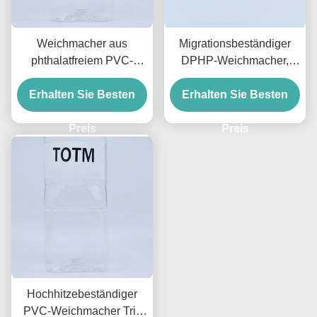
Weichmacher aus
Migrationsbeständiger
phthalatfreiem PVC-
DPHP-Weichmacher,
Kunststoff, klare
Phthalat, hohe
Erhalten Sie Besten
Flüssigkeit, DOTP-
Wetterbeständigkeit und
Erhalten Sie Besten
Weichmacher 99,5 % für
Stabilität für Drähte
Spielzeug und Drähte
Preis
Preis
Hochhitzebeständiger
PVC-Weichmacher Tris