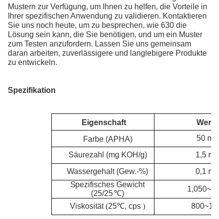
Mustern zur Verfügung, um Ihnen zu helfen, die Vorteile in
Ihrer spezifischen Anwendung zu validieren. Kontaktieren
Sie uns noch heute, um zu besprechen, wie 630 die
Lösung sein kann, die Sie benötigen, und um ein Muster
zum Testen anzufordern. Lassen Sie uns gemeinsam
daran arbeiten, zuverlässigere und langlebigere Produkte
zu entwickeln.
Spezifikation
Eigenschaft
Wert
50 ma
Farbe (APHA)
1,5 ma
Säurezahl (mg KOH/g)
Wassergehalt (Gew.-%)
0,1
ma
S
pezifisches Gewicht
1,050~1,
(25/25
℃
)
Viskosität
(
25
℃
, cps
)
800~12