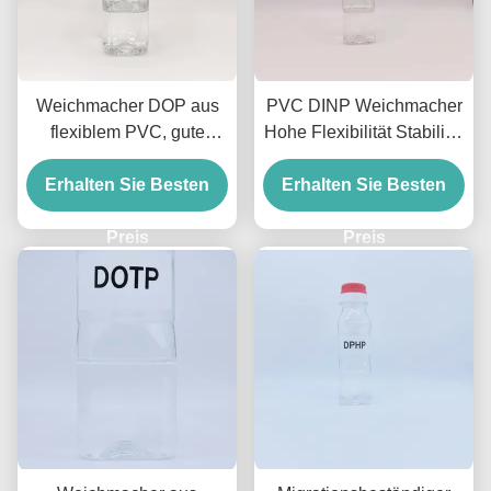
Weichmacher DOP aus
PVC DINP Weichmacher
flexiblem PVC, gute
Hohe Flexibilität Stabilität
Plastizität und Haltbarkeit
PVC Produkte Dinp
Erhalten Sie Besten
für PVC-Produkte
Erhalten Sie Besten
Diisononylphthalat
Preis
Preis