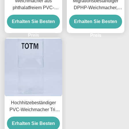
Weichmacher aus
Migrationsbeständiger
phthalatfreiem PVC-
DPHP-Weichmacher,
Kunststoff, klare
Phthalat, hohe
Erhalten Sie Besten
Flüssigkeit, DOTP-
Wetterbeständigkeit und
Erhalten Sie Besten
Weichmacher 99,5 % für
Stabilität für Drähte
Spielzeug und Drähte
Preis
Preis
Hochhitzebeständiger
PVC-Weichmacher Tris
2-Ethylhexyltrimellitat für
Erhalten Sie Besten
Kabel und