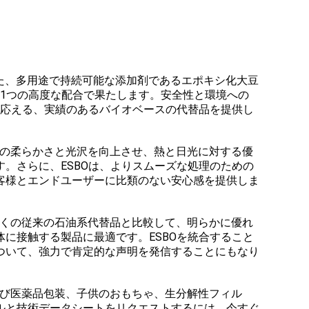
た、多用途で持続可能な添加剤であるエポキシ化大豆
、1つの高度な配合で果たします。安全性と環境への
に応える、実績のあるバイオベースの代替品を提供し
Cの柔らかさと光沢を向上させ、熱と日光に対する優
。さらに、ESBOは、よりスムーズな処理のための
客様とエンドユーザーに比類のない安心感を提供しま
多くの従来の石油系代替品と比較して、明らかに優れ
に接触する製品に最適です。ESBOを統合すること
ついて、強力で肯定的な声明を発信することにもなり
よび医薬品包装、子供のおもちゃ、生分解性フィル
ルと技術データシートをリクエストするには、今すぐ