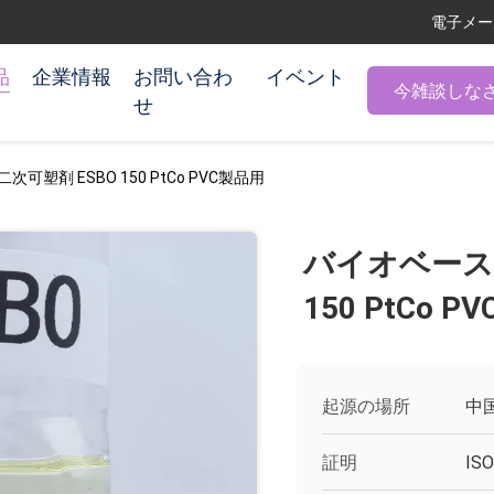
電子メール:
品
企業情報
お問い合わ
イベント
今雑談しな
せ
可塑剤 ESBO 150 PtCo PVC製品用
バイオベースP
150 PtCo 
起源の場所
中
証明
ISO