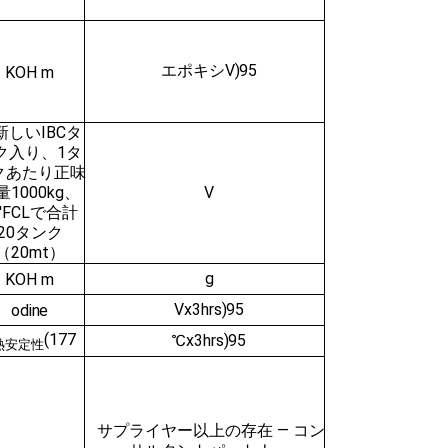
エポキシ
V
)
95
KOH m
 新しいIBCタ
ク入り、1タ
クあたり正味
量1000kg、
V
0'FCLで合計
20タンク
（20mt）
g
KOH m
V
x3hrs
)
95
odi
n
e
(177
℃
x3hrs
)
95
熱安定性
サプライヤー以上の存在 — コン