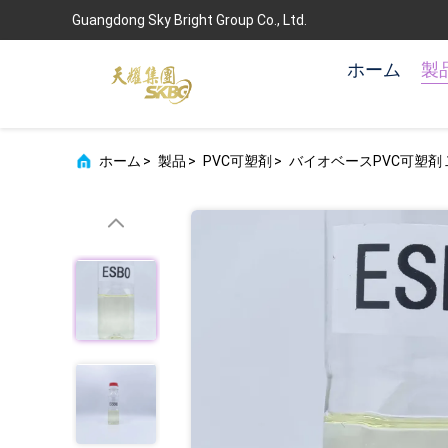
Guangdong Sky Bright Group Co., Ltd.
ホーム
製
ホーム
>
製品
>
PVC可塑剤
>
バイオベースPVC可塑剤 二次