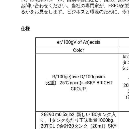
お問い合わせください。当社の専門家が、ESBO
るかをお見せします。ビジネスと環境のために、今
仕様
e
r
/100g
V
of
An
)
e
c
sis
C
olor
l
o
タ
タ
R
/100g
e
)
tive
D
/100g
nsi
r
c
l
比重
)
25
℃
n
oint
)
is
c
SKY BRIGHT
2
GROUP:
（
2.8
390 m
0.5
x
l
o
2. 新しいIBCタンク入
り、1タンクあたり正味重量1000kg、
20'FCLで合計20タンク（20mt）
SKY