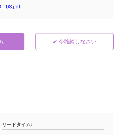
 TDS.pdf
せ
今雑談しなさい
リードタイム: