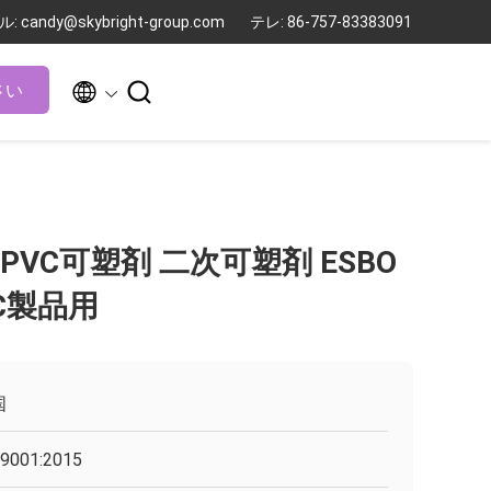
 candy@skybright-group.com
テレ: 86-757-83383091


さい
VC可塑剤 二次可塑剤 ESBO
PVC製品用
国
9001:2015