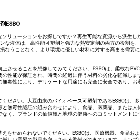
ESBO
毒なソリューションをお探しですか？再生可能な資源から派生し
ーンな液体は、高性能可塑剤と強力な熱安定剤の両方の役割を
能を損なうことなく、より環境に優しい材料に対する高まる需要
上させることを想像してみてください。ESBOは、柔軟なPV
間の性能が保証され、時間の経過に伴う材料の劣化を軽減します
の無毒性により、デリケートな用途にも完全に安全であり、お
てください。大豆由来のバイオベース可塑剤であるESBOは、
源と無毒性認証の組み合わせにより、食品、医薬品、または人体
でなく、ブランドの価値観と地球の健康へのコミットメントに
替えをためらわないでください。ESBOは、医療機器、食品お
の厳しい業界で製品を向上させる準備ができています。サンプ