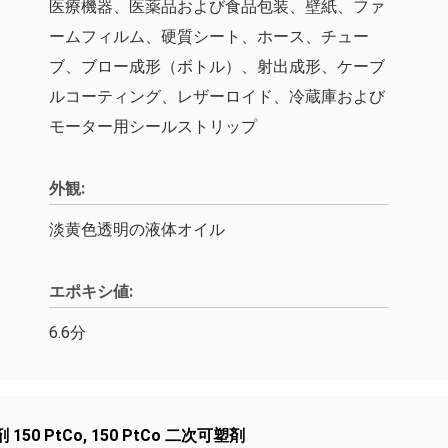
医療機器、医薬品および食品包装、壁紙、ファ
ームフィルム、硬質シート、ホース、チュー
ブ、ブロー成形（ボトル）、射出成形、ケーブ
ルコーティング、レザーロイド、冷蔵庫および
モーター用シールストリップ
外観:
淡黄色透明の液体オイル
エポキシ値:
6.6分
 150 PtCo
,
150 PtCo 二次可塑剤