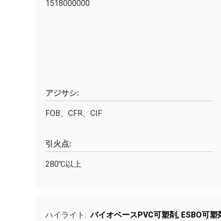
1518000000
アジサシ:
FOB、CFR、CIF
引火点:
280℃以上
ハイライト:
バイオベースPVC可塑剤
,
ESBO可塑剤