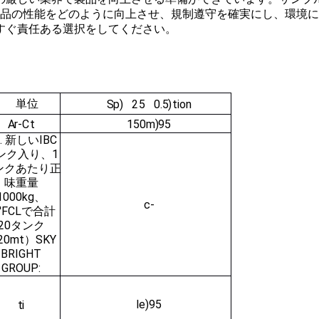
が製品の性能をどのように向上させ、規制遵守を確実にし、環境
すぐ責任ある選択をしてください。
単位
S
p
)
25
0.5
)
tion
A
r
-
C
t
150m
)
95
2. 新しいIBC
ンク入り、1
ンクあたり正
味重量
1000kg、
c-
0'FCLで合計
20タンク
20mt）
SKY
BRIGHT
GROUP:
le
)
95
t
i