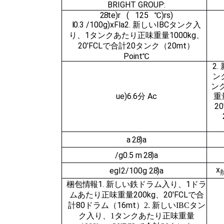
BRIGHT GROUP:
2.8
t
e
)
r
(
125
℃
)
r
s)
l
0.3
/100g
)
x
F
l
a
2. 新しいIBCタンク入
り、1タンクあたり正味重量1000kg、
20'FCLで合計20タンク（20mt）
P
oint
℃
2.
ン
ン
u
e
)
6.6分
A
c
重
2
a
2.8
)
a
/g
0.5
m
2.8
)
a
x
e
gI
2
/100g
2.8
)
a
梱包情報
1. 新しい鉄ドラム入り、1ドラ
ムあたり正味重量200kg、20'FCLで合
計80ドラム（16mt）
2. 新しいIBCタン
ク入り、1タンクあたり正味重量