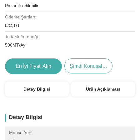
Pazarlık edilebilir
Ödeme Şartları:
L/C,T/T
Tedarik Yeteneği:
500MT/Ay
En İyi Fiyatı Alın
Şimdi Konuşalım.
Detay Bilgisi
Ürün Açıklaması
Detay Bilgisi
Menşe Yeri: