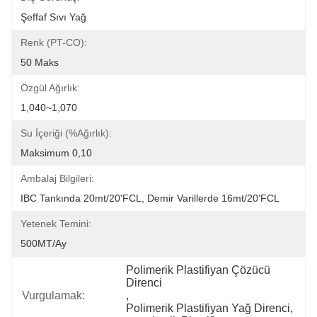
Şeffaf Sıvı Yağ
Renk (PT-CO):
50 Maks
Özgül Ağırlık:
1,040~1,070
Su İçeriği (%Ağırlık):
Maksimum 0,10
Ambalaj Bilgileri:
IBC Tankında 20mt/20'FCL, Demir Varillerde 16mt/20'FCL
Yetenek Temini:
500MT/Ay
Polimerik Plastifiyan Çözücü 
Direnci
Vurgulamak:
, 
Polimerik Plastifiyan Yağ Direnci
, 