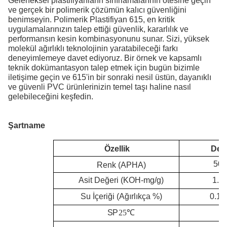
Geleneksel plastifiyanların sınırlamalarının ötesine geçin
ve gerçek bir polimerik çözümün kalıcı güvenliğini
benimseyin. Polimerik Plastifiyan 615, en kritik
uygulamalarınızın talep ettiği güvenlik, kararlılık ve
performansın kesin kombinasyonunu sunar. Sizi, yüksek
molekül ağırlıklı teknolojinin yaratabileceği farkı
deneyimlemeye davet ediyoruz. Bir örnek ve kapsamlı
teknik dokümantasyon talep etmek için bugün bizimle
iletişime geçin ve 615'in bir sonraki nesil üstün, dayanıklı
ve güvenli PVC ürünlerinizin temel taşı haline nasıl
gelebileceğini keşfedin.
Şartname
Özellik
Değ
50 
Renk (APHA)
1.5
Asit Değeri (KOH-mg/g)
Su İçeriği (Ağırlıkça %)
0.1
0
S
P
25
℃