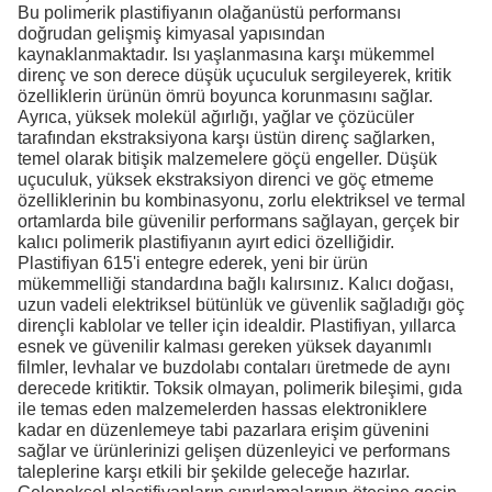
Bu polimerik plastifiyanın olağanüstü performansı
doğrudan gelişmiş kimyasal yapısından
kaynaklanmaktadır. Isı yaşlanmasına karşı mükemmel
direnç ve son derece düşük uçuculuk sergileyerek, kritik
özelliklerin ürünün ömrü boyunca korunmasını sağlar.
Ayrıca, yüksek molekül ağırlığı, yağlar ve çözücüler
tarafından ekstraksiyona karşı üstün direnç sağlarken,
temel olarak bitişik malzemelere göçü engeller. Düşük
uçuculuk, yüksek ekstraksiyon direnci ve göç etmeme
özelliklerinin bu kombinasyonu, zorlu elektriksel ve termal
ortamlarda bile güvenilir performans sağlayan, gerçek bir
kalıcı polimerik plastifiyanın ayırt edici özelliğidir.
Plastifiyan 615'i entegre ederek, yeni bir ürün
mükemmelliği standardına bağlı kalırsınız. Kalıcı doğası,
uzun vadeli elektriksel bütünlük ve güvenlik sağladığı göç
dirençli kablolar ve teller için idealdir. Plastifiyan, yıllarca
esnek ve güvenilir kalması gereken yüksek dayanımlı
filmler, levhalar ve buzdolabı contaları üretmede de aynı
derecede kritiktir. Toksik olmayan, polimerik bileşimi, gıda
ile temas eden malzemelerden hassas elektroniklere
kadar en düzenlemeye tabi pazarlara erişim güvenini
sağlar ve ürünlerinizi gelişen düzenleyici ve performans
taleplerine karşı etkili bir şekilde geleceğe hazırlar.