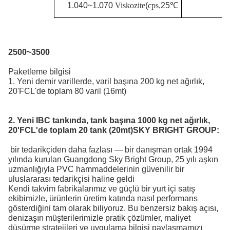
1.040~1.070
Viskozite
(
cps
,
25
℃
2500~3500
Paketleme bilgisi
1. Yeni demir varillerde, varil başına 200 kg net ağırlık,
20'FCL'de toplam 80 varil (16mt)
2. Yeni IBC tankında, tank başına 1000 kg net ağırlık,
20'FCL'de toplam 20 tank (20mt)
SKY BRIGHT GROUP:
bir tedarikçiden daha fazlası — bir danışman ortak
1994
yılında kurulan Guangdong Sky Bright Group, 25 yılı aşkın
uzmanlığıyla PVC hammaddelerinin güvenilir bir
uluslararası tedarikçisi haline geldi
Kendi takvim fabrikalarımız ve güçlü bir yurt içi satış
ekibimizle, ürünlerin üretim katında nasıl performans
gösterdiğini tam olarak biliyoruz. Bu benzersiz bakış açısı,
denizaşırı müşterilerimizle pratik çözümler, maliyet
düşürme stratejileri ve uygulama bilgisi paylaşmamızı