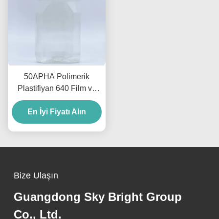
50APHA Polimerik
Plastifiyan 640 Film ve
Levhalar İçin Yüksek
Plastifiyan Özellikli Ftalat
En İyi Fiyatı Alın
İçermeyen Plastifiyanlar
Bize Ulaşın
Guangdong Sky Bright Group
Co., Ltd.