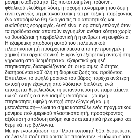
μόνιμη σταθερότητα. Ως πιστοποιημένη πράσινη,
φθαλικού ελεύθερη λύση, η ισχυρή πολυμερική του δομή
είναι εγγενώς μη μεταναστευτική και μη τοξική, παρέχοντας
ένα απαράμιλλο θεμέλιο για τις πιο απαιτητικές και
ευαίσθητες εφαρμογές. Αυτή είναι η οριστική επιλογή όταν
τα προϊόντα σας απαιτούν εγγυημένη ανθεκτικότητα χωρίς
να θυσιάζεται η περιβαλλοντική ή η ανθρώπινη ασφάλεια.
Η εξαιρετική απόδοση αυτού του πολυμερικού
πλαστικοποιητή προέρχεται άμεσα από την προηγμένη
χημική του αρχιτεκτονική. Εμφανίζει εξαιρετική αντοχή στη
γήρανση από θερμότητα και εξαιρετικά χαμηλή
πτητικότητα, διασφαλίζοντας ότι οι κρίσιμες ιδιότητες
διατηρούνται καθ' όλη τη διάρκεια ζωής του προϊόντος.
Επιπλέον, το υψηλό μοριακό του βάρος παρέχει ανώτερη
αντοχή στην εξαγωγή από λάδια και διαλύτες, ενώ
αποτρέπει θεμελιωδώς τη μετανάστευση σε παρακείμενα
υλικά. Αυτός ο συνδυασμός ιδιοτήτων—χαμηλή
πτητικότητα, υψηλή αντοχή στην εξαγωγή και μη
μετανάστευση—είναι το σήμα κατατεθέν ενός πραγματικού
μόνιμου πολυμερικού πλαστικοποιητή, προσφέροντας
αξιόπιστη απόδοση ακόμη και σε απαιτητικά ηλεκτρικά και
θερμικά περιβάλλοντα.
Με την ενσωμάτωση του Πλαστικοποιητή 615, δεσμεύεστε
σε ένα νέο πρότυπο αριστείας προϊόντων. Η μόνιμη φύση