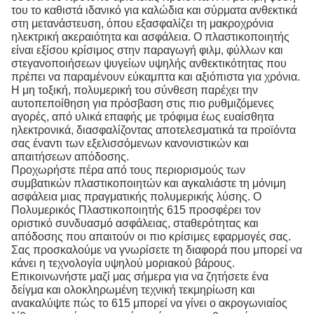
του το καθιστά ιδανικό για καλώδια και σύρματα ανθεκτικά
στη μετανάστευση, όπου εξασφαλίζει τη μακροχρόνια
ηλεκτρική ακεραιότητα και ασφάλεια. Ο πλαστικοποιητής
είναι εξίσου κρίσιμος στην παραγωγή φιλμ, φύλλων και
στεγανοποιήσεων ψυγείων υψηλής ανθεκτικότητας που
πρέπει να παραμένουν εύκαμπτα και αξιόπιστα για χρόνια.
Η μη τοξική, πολυμερική του σύνθεση παρέχει την
αυτοπεποίθηση για πρόσβαση στις πιο ρυθμιζόμενες
αγορές, από υλικά επαφής με τρόφιμα έως ευαίσθητα
ηλεκτρονικά, διασφαλίζοντας αποτελεσματικά τα προϊόντα
σας έναντι των εξελισσόμενων κανονιστικών και
απαιτήσεων απόδοσης.
Προχωρήστε πέρα από τους περιορισμούς των
συμβατικών πλαστικοποιητών και αγκαλιάστε τη μόνιμη
ασφάλεια μιας πραγματικής πολυμερικής λύσης. Ο
Πολυμερικός Πλαστικοποιητής 615 προσφέρει τον
οριστικό συνδυασμό ασφάλειας, σταθερότητας και
απόδοσης που απαιτούν οι πιο κρίσιμες εφαρμογές σας.
Σας προσκαλούμε να γνωρίσετε τη διαφορά που μπορεί να
κάνει η τεχνολογία υψηλού μοριακού βάρους.
Επικοινωνήστε μαζί μας σήμερα για να ζητήσετε ένα
δείγμα και ολοκληρωμένη τεχνική τεκμηρίωση και
ανακαλύψτε πώς το 615 μπορεί να γίνει ο ακρογωνιαίος