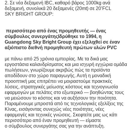
2. Σε νέα δεξαμενή IBC, καθαρό βάρος 1000kg ανά
δεξαμενή, συνολικά 20 δεξαμενές (20mt) σε 20’FCL
SKY BRIGHT GROUP:
περισσότερο από ένας προμηθευτής — ένας
σύμβουλος συνεργάτης
Ιδρύθηκε το 1994, η
Guangdong Sky Bright Group έχει εξελιχθεί σε έναν
αξιόπιστο διεθνή προμηθευτή πρώτων υλών PVC
με πάνω από 25 χρόνια εμπειρίας.
Με τα δικά μας
εργοστάσια καλανδρίσματος και μια ισχυρή εγχώρια ομάδα
πωλήσεων, γνωρίζουμε ακριβώς πώς τα προϊόντα
αποδίδουν στο χώρο παραγωγής. Αυτή η μοναδική
προοπτική μας επιτρέπει να μοιραστούμε πρακτικές
λύσεις, στρατηγικές μείωσης κόστους και τεχνογνωσία
εφαρμογών με πελάτες στο εξωτερικό — βοηθώντας τους
να μειώσουν το κόστος και να αυξήσουν την ποιότητα.
Παραμένουμε μπροστά από τις τεχνολογικές εξελίξεις της
Κίνας, εισάγοντας συνεχώς νέες ποιότητες, νέες
εφαρμογές και τεχνικές γνώσεις. Σκεφτείτε μας ως κάτι
περισσότερο από έναν προμηθευτή — είμαστε
ο σύμβουλος συνεργάτης σας για την ανάπτυξη.