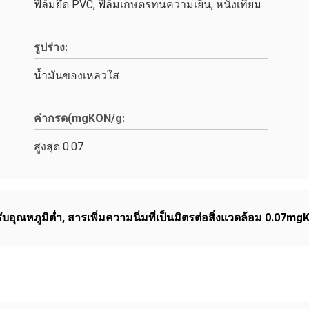
ฟิล์มยึด PVC, ฟิล์มเกษตรทนความเย็น, หนังเทียม
รูปร่าง:
น้ำมันของเหลวใส
ค่ากรด(mgKON/g:
สูงสุด 0.07
ับอุณหภูมิต่ำ
,
สารเพิ่มความนิ่มที่เป็นมิตรต่อสิ่งแวดล้อม 0.07m