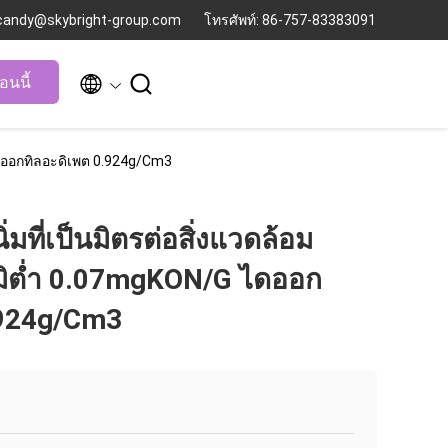
 candy@skybright-group.com
โทรศัพท์: 86-757-83383091


อนนี้
 ไดออกทิลอะดิเพต 0.924g/Cm3
่มที่เป็นมิตรต่อสิ่งแวดล้อม
มิต่ำ 0.07mgKON/G ไดออก
.924g/Cm3