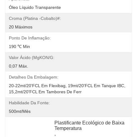
Óleo Líquido Transparente
Croma (platina -cobalto)#:
20 Máximos
Ponto De Inflamação:
190 ℃ Min
Valor Ácido (mgKON/g:
0,07 Máx.
Detalhes Da Embalagem:
20-22mt/20'FCL Em Flexibag, 19mt/20'FCL Em Tanque IBC, 
15,2mt/20'FCL Em Tambores De Ferr
Habilidade Da Fonte:
500mt/mês
Plastificante Ecológico de Baixa 
Temperatura
, 