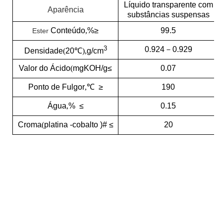
Líquido transparente com
Aparência
substâncias suspensas
Conteúdo
,
%
≥
99.5
Es
ter
3
0.924
－
0.929
Densidade
(
20℃
),
g/cm
Valor do Ácido
(
mgKOH/g
≤
0.07
Ponto de Fulgor
,
℃
≥
190
Água
,
%
≤
0.15
Croma
(
platina -cobalto )#
≤
20