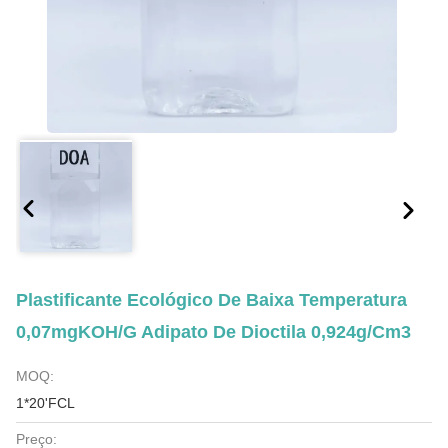
Plastificante Ecológico De Baixa Temperatura
0,07mgKOH/G Adipato De Dioctila 0,924g/Cm3
MOQ:
1*20'FCL
Preço: