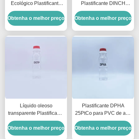
Ecológico Plastificante
Plastificante DINCH
DOCH Para Juntas de
Ecológico Ftalato Para
Obtenha o melhor preço
Contato com Alimentos
Obtenha o melhor preço
Dispositivos Médicos de
15 PtCo
PVC
Líquido oleoso
Plastificante DPHA
transparente Plastificante
25PtCo para PVC de alta
Ecológico Tereftalato de
durabilidade para
Obtenha o melhor preço
Dioctila Para UE
Obtenha o melhor preço
condições de frio extremo