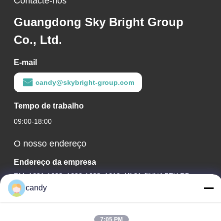
Contacte-nos
Guangdong Sky Bright Group
Co., Ltd.
E-mail
candy@skybright-group.com
Tempo de trabalho
09:00-18:00
O nosso endereço
Endereço da empresa
RM. 1601-1603, 1606-1608, 1610, Nº 21 JIHUA 5TH RD,
RUA ZUMIAO, DISTRITO DE CHANCHENG, FOSHAN,
candy
GUANGDONG CHINA.
Endereço da Fábrica
7:05 PM