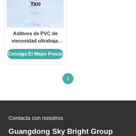
Aditivos de PVC de
viscosidad ultrabaja,
plastificante TXIB para
Consiga El Mejor Precio
recubrimientos y tintas
de PVC
1
Contacta con nosotros
Guangdong Sky Bright Group