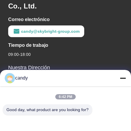
Co., Ltd.
Correo electrónico
candy@skybright-group.com
Tiempo de trabajo
09:00-18:00
Nuestra Dirección
candy
Dirección de la empresa
RM. 1601-1603, 1606-1608, 1610, NO. 21 JIHUA 5TH RD,
CALLE ZUMIAO, DISTRITO DE CHANCHENG, FOSHAN,
6:42 PM
GUANGDONG, CHINA.
Good day, what product are you looking for?
Dirección de la fábrica
RM. 1601-1603, 1606-1608, 1610, NO. 21 JIHUA 5TH RD,
CALLE ZUMIAO, DISTRITO DE CHANCHENG, FOSHAN,