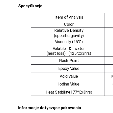
Specyfikacja
I
t
e
m
of
An
a
l
y
sis
C
olor
R
e
l
a
tive
D
e
nsi
t
y
(
sp
ec
i
f
ic
g
r
a
vit
y
)
V
is
c
osity
(
25
℃
)
V
o
l
a
t
i
le
&
w
a
t
er
(
h
e
a
t loss)
(
125
℃
x3h
r
s)
F
l
a
sh
P
oint
Epoxy
V
a
lue
A
c
id
V
a
lue
I
odi
n
e
V
a
lue
Heat Stability
(177
x3hrs
℃
)
Informacje dotyczące pakowania