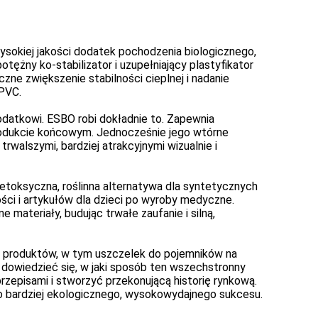
ysokiej jakości dodatek pochodzenia biologicznego,
ężny ko-stabilizator i uzupełniający plastyfikator
czne zwiększenie stabilności cieplnej i nadanie
PVC.
odatkowi. ESBO robi dokładnie to. Zapewnia
 produkcie końcowym. Jednocześnie jego wtórne
rwalszymi, bardziej atrakcyjnymi wizualnie i
etoksyczna, roślinna alternatywa dla syntetycznych
ci i artykułów dla dzieci po wyroby medyczne.
ateriały, budując trwałe zaufanie i silną,
my produktów, w tym uszczelek do pojemników na
 dowiedzieć się, w jaki sposób ten wszechstronny
episami i stworzyć przekonującą historię rynkową.
go bardziej ekologicznego, wysokowydajnego sukcesu.