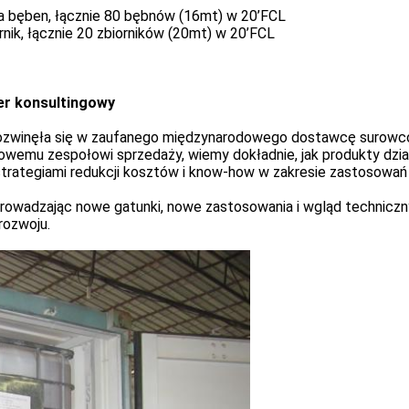
a bęben, łącznie 80 bębnów (16mt) w 20’FCL
rnik, łącznie 20 zbiorników (20mt) w 20’FCL
er konsultingowy
 rozwinęła się w zaufanego międzynarodowego dostawcę surow
owemu zespołowi sprzedaży, wiemy dokładnie, jak produkty działa
 strategiami redukcji kosztów i know-how w zakresie zastosowań
owadzając nowe gatunki, nowe zastosowania i wgląd techniczny
rozwoju.