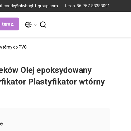
il: candy@skybright-group.com
teren: 86-757-83383091


 teraz.
 wtórny do PVC
eków Olej epoksydowany
fikator Plastyfikator wtórny
ny