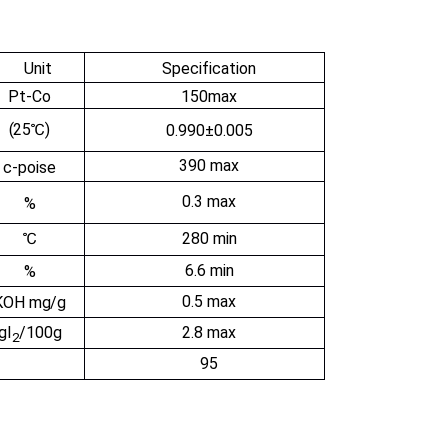
Unit
S
p
ec
i
f
i
c
a
tion
P
t
-
C
o
150m
a
x
(
25
℃
)
0.990±0.005
390 m
a
x
c-
poise
0.3
m
a
x
%
℃
280 min
6.6 min
%
0.5
m
a
x
KOH m
g
/g
gI
/100g
2.8
m
a
x
2
95