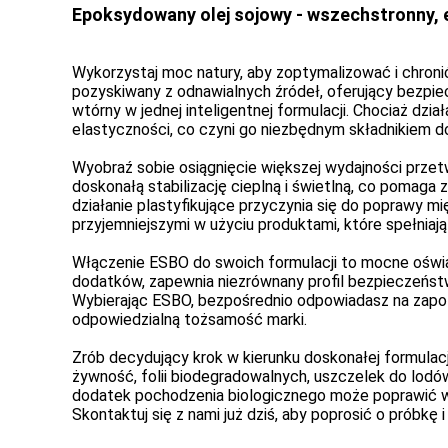
Epoksydowany olej sojowy - wszechstronny, 
Wykorzystaj moc natury, aby zoptymalizować i chroni
pozyskiwany z odnawialnych źródeł, oferujący bezpiec
wtórny w jednej inteligentnej formulacji. Chociaż dzia
elastyczności, co czyni go niezbędnym składnikiem
Wyobraź sobie osiągnięcie większej wydajności przet
doskonałą stabilizację cieplną i świetlną, co pomag
działanie plastyfikujące przyczynia się do poprawy mi
przyjemniejszymi w użyciu produktami, które spełniaj
Włączenie ESBO do swoich formulacji to mocne oświad
dodatków, zapewnia niezrównany profil bezpieczeńst
Wybierając ESBO, bezpośrednio odpowiadasz na zapotrz
odpowiedzialną tożsamość marki.
Zrób decydujący krok w kierunku doskonałej formulac
żywność, folii biodegradowalnych, uszczelek do lodó
dodatek pochodzenia biologicznego może poprawić wy
Skontaktuj się z nami już dziś, aby poprosić o prób