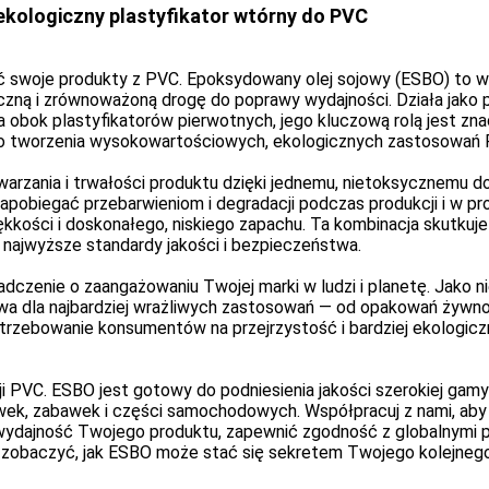
ekologiczny plastyfikator wtórny do PVC
ć swoje produkty z PVC. Epoksydowany olej sojowy (ESBO) to w
zną i zrównoważoną drogę do poprawy wydajności. Działa jako pot
ła obok plastyfikatorów pierwotnych, jego kluczową rolą jest zna
 do tworzenia wysokowartościowych, ekologicznych zastosowań 
warzania i trwałości produktu dzięki jednemu, nietoksycznemu d
a zapobiegać przebarwieniom i degradacji podczas produkcji i w
ękkości i doskonałego, niskiego zapachu. Ta kombinacja skutkuje t
ą najwyższe standardy jakości i bezpieczeństwa.
czenie o zaangażowaniu Twojej marki w ludzi i planetę. Jako ni
wa dla najbardziej wrażliwych zastosowań — od opakowań żywnoś
ebowanie konsumentów na przejrzystość i bardziej ekologiczne m
ji PVC. ESBO jest gotowy do podniesienia jakości szerokiej ga
wek, zabawek i części samochodowych. Współpracuj z nami, aby
dajność Twojego produktu, zapewnić zgodność z globalnymi prz
kę i zobaczyć, jak ESBO może stać się sekretem Twojego kolejne