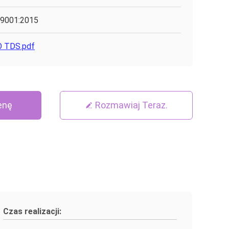
9001:2015
 TDS.pdf
enę
Rozmawiaj Teraz.
Czas realizacji: