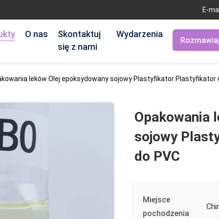
E-ma
ukty
O nas
Skontaktuj
Wydarzenia
Rozmawiaj
się z nami
kowania leków Olej epoksydowany sojowy Plastyfikator Plastyfikator
Opakowania l
sojowy Plasty
do PVC
Miejsce
Chi
pochodzenia