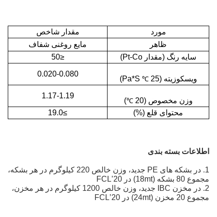
مورد
مقدار شاخص
ظاهر
مایع روغنی شفاف
سایه رنگ (مقدار Pt-Co)
≤50
0.020-0.080
ویسکوزیته (25
Pa*S)
℃
1.17-1.19
وزن مخصوص (20
)
℃
محتوای قلع (%)
≥19.0
اطلاعات بسته بندی
1. در بشکه های PE جدید، وزن خالص 220 کیلوگرم در هر بشکه،
مجموع 80 بشکه (18mt) در 20’FCL
2. در مخزن IBC جدید، وزن خالص 1200 کیلوگرم در هر مخزن،
مجموع 20 مخزن (24mt) در 20’FCL