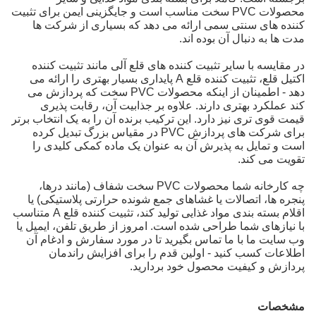
محصولات PVC سخت مناسب است و جایگزینی ایمن برای تثبیت
کننده های سنتی سمی ارائه می دهد که بسیاری از شرکت ها
مدت ها به دنبال آن بوده اند.
در مقایسه با سایر تثبیت کننده های قلع آلی مانند تثبیت کننده
اکتيل قلع، تثبیت کننده قلع A پایداری بسیار بهتری را ارائه می
دهد - اطمینان از اینکه محصولات PVC سخت که پردازش می
کند عملکرد بهتری دارند. علاوه بر جذابیت آن، رقابت پذیری
قیمت قوی تری نیز دارد. این ترکیب برنده آن را به یک انتخاب برتر
برای شرکت های پردازش PVC در مقیاس بزرگ تبدیل کرده
است و تمایل به پذیرش آن به عنوان یک ماده کمکی کلیدی را
تقویت می کند.
چه کارخانه شما محصولات PVC سخت شفاف (مانند درها،
پنجره ها، اتصالات یا غشاهای جمع شونده حرارتی پلاستیکی) یا
اقلام بسته بندی مواد غذایی تولید کند، تثبیت کننده قلع A متناسب
با نیازهای شما طراحی شده است. امروز از طریق تلفن، ایمیل یا
وب سایت ما با ما تماس بگیرید تا در مورد سفارش و ادغام آن
اطلاعات کسب کنید - اولین قدم را برای افزایش راندمان
پردازش و کیفیت محصول خود بردارید.
مشخصات