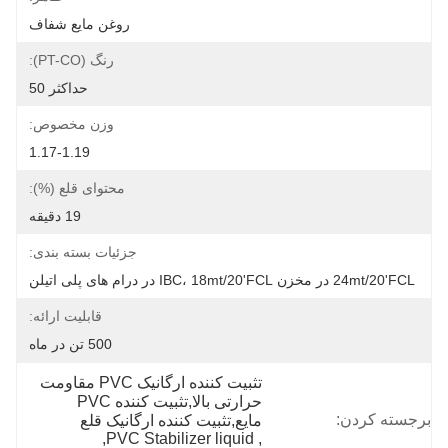
روغن مایع شفاف
رنگ (PT-CO):
حداکثر 50
وزن مخصوص:
1.17-1.19
محتوای قلع (%):
19 دقیقه
جزئیات بسته بندی:
24mt/20'FCL در مخزن IBC، 18mt/20'FCL در درام های پلی اتیلن
قابلیت ارائه:
500 تن در ماه
تثبیت کننده ارگانیک PVC مقاومت 
حرارتی بالا,تثبیت کننده PVC 
برجسته کردن:
مایع,تثبیت کننده ارگانیک قلع
, 
PVC Stabilizer liquid
, 