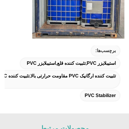
برچسب‌ها:
استیبلایزر PVC,تثبیت کننده قلع,استیبلایزر PVC
تثبیت کننده ارگانیک PVC مقاومت حرارتی بالا,تثبیت کننده PVC مایع,تثبیت کننده ارگانیک قلع
PVC Stabilizer
محصولات مرتبط