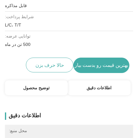
قابل مذاکره
شرایط پرداخت:
L/C، T/T
توانایی عرضه:
500 تن در ماه
بهترین قیمت رو بدست بیار
حالا حرف بزن
اطلاعات دقیق
توضیح محصول
اطلاعات دقیق
محل منبع: