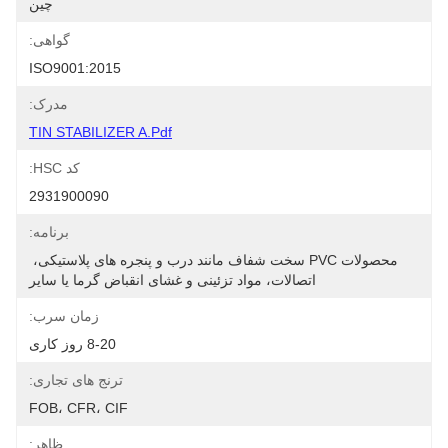
چین
گواهی:
ISO9001:2015
مدرک:
TIN STABILIZER A.pdf
کد HSC:
2931900090
برنامه:
محصولات PVC سخت شفاف مانند درب و پنجره های پلاستیکی، 
اتصالات، مواد تزئینی و غشای انقباض گرما یا سایر
زمان سرب:
8-20 روز کاری
ترنج های تجاری:
FOB، CFR، CIF
ظاهر: