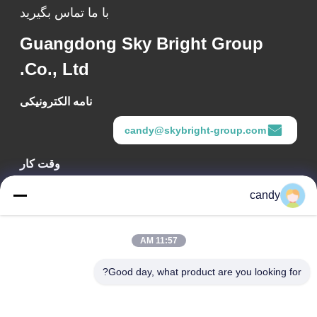
با ما تماس بگیرید
Guangdong Sky Bright Group
Co., Ltd.
نامه الکترونیکی
candy@skybright-group.com
وقت کار
09:00-18:00
candy
آدرس ما
11:57 AM
آدرس شرکت
اتاق‌های ۱۶۰۱-۱۶۰۳، ۱۶۰۶-۱۶۰۸، ۱۶۱۰، شماره ۲۱، خیابان پنجم
Good day, what product are you looking for?
جیهوا، خیابان زومیاو، منطقه چانچنگ، فوشان، گوانگ‌دونگ، چین.
آدرس کارخانه