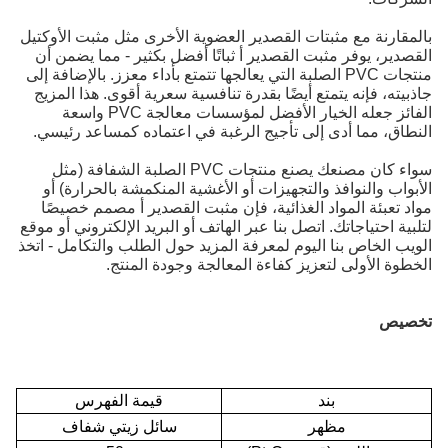
بالمقارنة مع مثبتات القصدير العضوية الأخرى مثل مثبت الأوكتيل
القصدير، يوفر مثبت القصدير أ ثباتًا أفضل بكثير - مما يضمن أن
منتجات PVC الصلبة التي يعالجها تتمتع بأداء معزز. بالإضافة إلى
جاذبيته، فإنه يتمتع أيضًا بقدرة تنافسية سعرية أقوى. هذا المزيج
الفائز جعله الخيار الأفضل لمؤسسات معالجة PVC واسعة
النطاق، مما أدى إلى تأجيج الرغبة في اعتماده كمساعد رئيسي.
سواء كان مصنعك يصنع منتجات PVC الصلبة الشفافة (مثل
الأبواب والنوافذ والتجهيزات أو الأغشية المنكمشة بالحرارة) أو
مواد تعبئة المواد الغذائية، فإن مثبت القصدير أ مصمم خصيصًا
لتلبية احتياجاتك. اتصل بنا عبر الهاتف أو البريد الإلكتروني أو موقع
الويب الخاص بنا اليوم لمعرفة المزيد حول الطلب والتكامل - اتخذ
الخطوة الأولى لتعزيز كفاءة المعالجة وجودة المنتج.
تخصيص
بند
قيمة الفهرس
مظهر
سائل زيتي شفاف