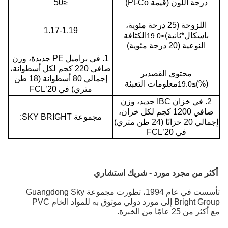
درجة اللون (قيمة Pt-Co)
≤50
اللزوجة (25 درجة مئوية،
1.17-1.19
باسكال*ثانية)
الكثافة
≥19.0
النوعية (20 درجة مئوية)
1. في براميل PE جديدة، وزن
صافي 220 كجم لكل أسطوانة،
محتوى القصدير
إجمالي 80 أسطوانة (18 طن
(%)
معلومات التعبئة
≥19.0
متري) في 20’FCL
2. في خزان IBC جديد، وزن
صافي 1200 كجم لكل خزان،
مجموعة SKY BRIGHT:
إجمالي 20 خزانًا (24 طن متري)
في 20’FCL
أكثر من مجرد مورد - شريك استشاري
تأسست في عام 1994، تطورت مجموعة Guangdong Sky
Bright Group إلى مورد دولي موثوق به للمواد الخام PVC
مع أكثر من 25 عامًا من الخبرة.