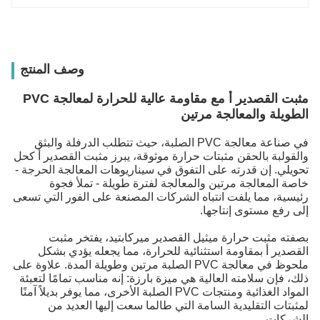
وصف المنتج
مثبت القصدير أ مع مقاومة عالية للحرارة لمعالجة PVC
الطويلة والمعالجة مرتين
في صناعة معالجة PVC الصلبة، حيث تتطلب الدرفلة والبثق
والقولبة بالحقن مثبتات حرارة موثوقة، يبرز مثبت القصدير أ كحل
تحويلي. إن قدرته على التفوق في سيناريوهات المعالجة الحرجة -
خاصة المعالجة مرتين والمعالجة لفترة طويلة - تملأ فجوة
رئيسية، مما يلفت انتباه الشركات المصنعة على الفور التي تسعى
إلى رفع مستوى إنتاجها.
بصفته مثبت حرارة ميثيل القصدير ميركابتيد، يفتخر مثبت
القصدير أ بمقاومة استثنائية للحرارة، مما يجعله يؤدي بشكل
ملحوظ في معالجة PVC الصلبة مرتين وطويلة المدة. علاوة على
ذلك، فإن سلامته العالية هي ميزة بارزة: إنه مناسب تمامًا لتعبئة
المواد الغذائية ومنتجات PVC الصلبة الأخرى، مما يوفر بديلاً آمنًا
لمثبتات التقليدية السامة التي طالما سعت إليها العديد من
الشركات.