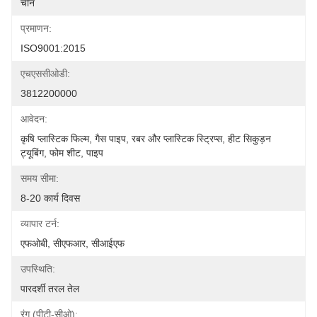
चीन
प्रमाणन:
ISO9001:2015
एचएससीओडी:
3812200000
आवेदन:
कृषि प्लास्टिक फिल्म, गैस पाइप, रबर और प्लास्टिक स्ट्रिप्स, हीट सिकुड़न 
ट्यूबिंग, फोम शीट, पाइप
समय सीमा:
8-20 कार्य दिवस
व्यापार टर्न:
एफओबी, सीएफआर, सीआईएफ
उपस्थिति:
पारदर्शी तरल तेल
रंग (पीटी-सीओ):