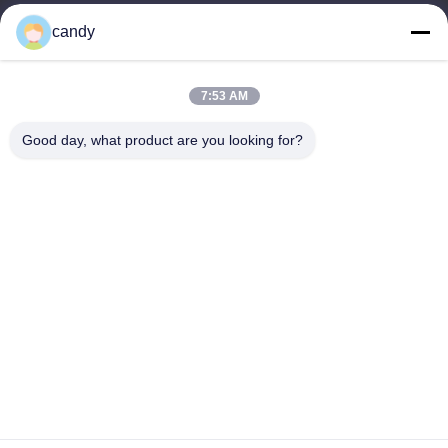
우리 주소
candy
회사 주소
RM. 1601-1603, 1606-1608, 1610, NO. 21 JIHUA 5TH RD,
7:53 AM
ZUMIAO STREET, CHANCHENG DISTRICT, FOSHAN,
GUANGDONG CHINA.
Good day, what product are you looking for?
공장 주소
RM. 1601-1603, 1606-1608, 1610, NO. 21 JIHUA 5TH RD,
ZUMIAO STREET, CHANCHENG DISTRICT, FOSHAN,
GUANGDONG CHINA.
전화
0086-757-83383091
중국 우수한 품질 PVC 가소제 공급업체. 저작권 © -2025
Guangdong Sky Bright Group Co., Ltd. 모든 권리는 보호됩니다.