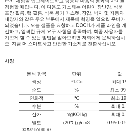
PVC 제형을 업그레이드하고 성능과 마음의 평화의 차이를
경험할 때입니다. 이 다용도 가소제는 어린이 장난감, 식품
포장 필름, 랩 필름, 식품 용기 가스켓, 장갑, 벽지 및 자동차
내장재와 같은 주요 부문에서 제품에 혁명을 일으킬 준비가
되었습니다. 오늘 샘플을 요청하고 DOCH가 제품 라인을 개
선하고, 엄격한 규제 요구 사항을 충족하며, 최종 사용자를
기쁘게 할 수 있는 방법을 알아보려면 저희에게 문의하십시
오. 지금 더 스마트하고 안전한 가소제로 전환하십시오.
사양
분석 항목
단위
값
색상
Pt-Co
최대 15
순도
%
최소 99.5
인화점
℃
최소 190
수분
%
최대 0.1
산가
mgKOH/g
최대 0.1
밀도
(20
℃
),
g/cm3
0.950-0.96
프탈레이트 함