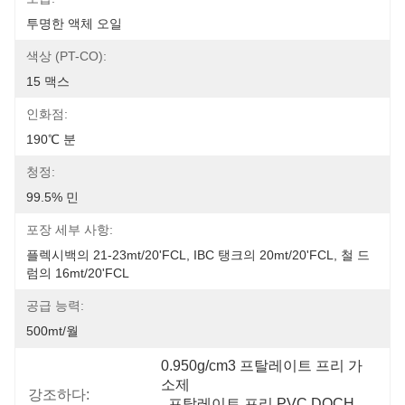
투명한 액체 오일
색상 (PT-CO):
15 맥스
인화점:
190℃ 분
청정:
99.5% 민
포장 세부 사항:
플렉시백의 21-23mt/20'FCL, IBC 탱크의 20mt/20'FCL, 철 드
럼의 16mt/20'FCL
공급 능력:
500mt/월
0.950g/cm3 프탈레이트 프리 가
소제
강조하다:
, 
프탈레이트 프리 PVC DOCH
, 