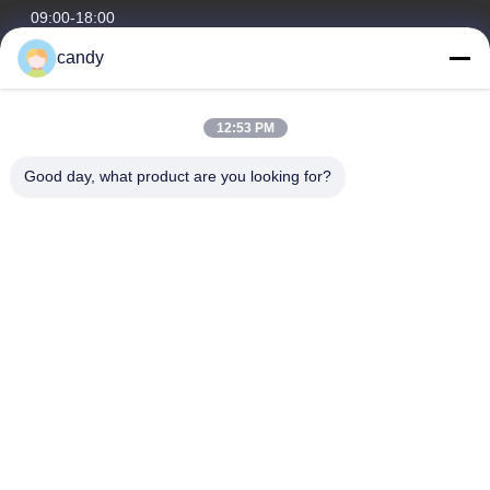
09:00-18:00
candy
住所
会社の住所
12:53 PM
RM. 1601-1603, 1606-1608, 1610, 21 JIHUA 5TH RD, 祖廟街,
禅城区, 佛山, 広東省, 中国。
Good day, what product are you looking for?
工場の住所
RM. 1601-1603, 1606-1608, 1610, 21 JIHUA 5TH RD, 祖廟街,
禅城区, 佛山, 広東省, 中国。
テレ
0086-757-83383091
中国良質 PVC可塑剤 サプライヤー。Copyright © -2025
Guangdong Sky Bright Group Co., Ltd. すべての権利は保護され