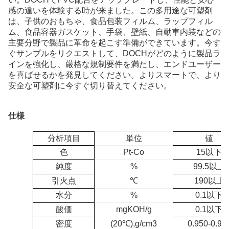
感の違いを体験する時が来ました。この多用途な可塑剤
は、子供のおもちゃ、食品包装フィルム、ラップフィル
ム、食品容器ガスケット、手袋、壁紙、自動車内装などの
主要分野で製品に革命を起こす準備ができています。今す
ぐサンプルをリクエストして、DOCHがどのように製品ラ
インを強化し、厳格な規制要件を満たし、エンドユーザー
を喜ばせるかを発見してください。よりスマートで、より
安全な可塑剤に今すぐ切り替えてください。
仕様
分析項目
単位
値
色
Pt-Co
15以下
純度
%
99.5以上
引火点
℃
190以上
水分
%
0.1以下
酸価
mgKOH/g
0.1以下
密度
(20
℃
),
g/cm3
0.950-0.96