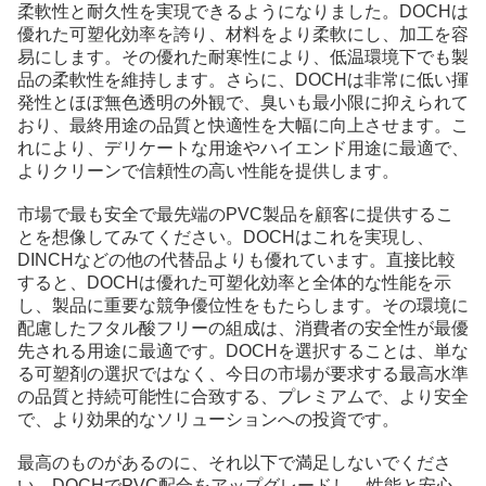
柔軟性と耐久性を実現できるようになりました。DOCHは
優れた可塑化効率を誇り、材料をより柔軟にし、加工を容
易にします。その優れた耐寒性により、低温環境下でも製
品の柔軟性を維持します。さらに、DOCHは非常に低い揮
発性とほぼ無色透明の外観で、臭いも最小限に抑えられて
おり、最終用途の品質と快適性を大幅に向上させます。こ
れにより、デリケートな用途やハイエンド用途に最適で、
よりクリーンで信頼性の高い性能を提供します。
市場で最も安全で最先端のPVC製品を顧客に提供するこ
とを想像してみてください。DOCHはこれを実現し、
DINCHなどの他の代替品よりも優れています。直接比較
すると、DOCHは優れた可塑化効率と全体的な性能を示
し、製品に重要な競争優位性をもたらします。その環境に
配慮したフタル酸フリーの組成は、消費者の安全性が最優
先される用途に最適です。DOCHを選択することは、単な
る可塑剤の選択ではなく、今日の市場が要求する最高水準
の品質と持続可能性に合致する、プレミアムで、より安全
で、より効果的なソリューションへの投資です。
最高のものがあるのに、それ以下で満足しないでくださ
い。DOCHでPVC配合をアップグレードし、性能と安心