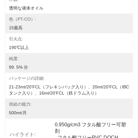
透明な液体オイル
色（PT-CO）:
15最高
引火点:
190℃以上
純度:
99. 5% 分
パッケージの詳細:
21-23mt/20'FCL（フレキシバッグ入り）、20mt/20'FCL（IBC
タンク入り）、16mt/20'FCL（鉄ドラム入り）
供給の能力:
500mt/月
0.950g/cm3 フタル酸フリー可塑
剤
ハイライト:
, 
フタル酸フリーPVC DOCH
, 