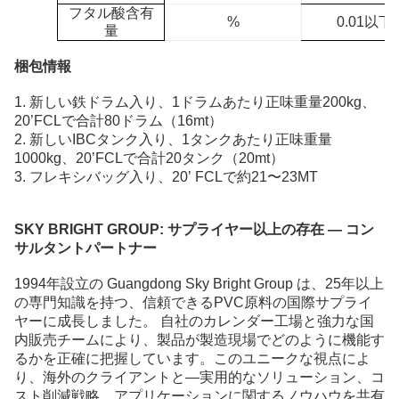
フタル酸含有
%
0.01以下
量
梱包情報
1. 新しい鉄ドラム入り、1ドラムあたり正味重量200kg、
20’FCLで合計80ドラム（16mt）
2. 新しいIBCタンク入り、1タンクあたり正味重量
1000kg、20’FCLで合計20タンク（20mt）
3. フレキシバッグ入り、20’ FCLで約21〜23MT
SKY BRIGHT GROUP:
サプライヤー以上の存在 — コン
サルタントパートナー
1994年設立の Guangdong Sky Bright Group は、25年以上
の専門知識を持つ、信頼できるPVC原料の国際サプライ
ヤーに成長しました。
自社のカレンダー工場と強力な国
内販売チームにより、製品が製造現場でどのように機能す
るかを正確に把握しています。このユニークな視点によ
り、海外のクライアントと—実用的なソリューション、コ
スト削減戦略、アプリケーションに関するノウハウを共有