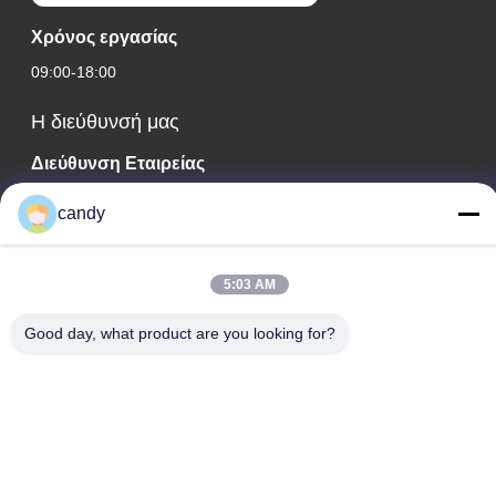
Χρόνος εργασίας
09:00-18:00
Η διεύθυνσή μας
Διεύθυνση Εταιρείας
Δωμάτια 1601-1603, 1606-1608, 1610, NO. 21 JIHUA 5TH
candy
RD, ΟΔΟΣ ZUMIAO, ΔΗΜΟΣ CHANCHENG, FOSHAN,
GUANGDONG ΚΙΝΑ.
Διεύθυνση Εργοστασίου
5:03 AM
Δωμάτια 1601-1603, 1606-1608, 1610, NO. 21 JIHUA 5TH
Good day, what product are you looking for?
RD, ΟΔΟΣ ZUMIAO, ΔΗΜΟΣ CHANCHENG, FOSHAN,
GUANGDONG ΚΙΝΑ.
τηλ
0086-757-83383091