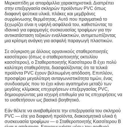
Μερκαπτίδη με απαράμιλλα χαρακτηριστικά. Διαπρέπει
στην επεξεργασία σκληρών προϊόντων PVC όπως
διαφανή ψεύτικα υλικά, πλάκες και μεμβράνες
συρρίκνωσης θερμότητας. Αυτό που πραγματικά το
ξεχωρίζει είναι η υψηλή ασφάλειά του, καθιστώντας το
ιδανικό για εφαρμογές συσκευασίας τροφίμων για την
αντικατάσταση τοξικών εναλλακτικών, αντιμετωπίζοντας
μια κρίσιμη ανάγκη για ασφαλή παραγωγή πλαστικών.
Σε σύγκριση με άλλους οργανικούς σταθεροποιητές
κασσίτερου (όπως ο σταθεροποιητής οκτυλίου
κασσίτερου), ο Σταθεροποιητής Κασσίτερου B έχει πολύ
καλύτερη σταθερότητα, διασφαλίζοντας ότι τα τελικά
προϊόντα PVC έχουν βελτιωμένη απόδοση. Επιπλέον,
προσφέρει μεγαλύτερη ανταγωνιστικότητα τιμών, ένας
συνδυασμός που το έχει κάνει αγαπημένο μεταξύ των
μεγάλης κλίμακας επιχειρήσεων επεξεργασίας PVC,
δημιουργώντας μια ισχυρή επιθυμία για τις επιχειρήσεις να
το υιοθετήσουν ως βασικό βοηθητικό.
Εάν θέλετε να αναβαθμίσετε την επεξεργασία του σκληρού
PVC — είτε για διαφανή προϊόντα, διακοσμητικά υλικά ή
συσκευασία τροφίμων — ο Σταθεροποιητής Κασσίτερου B
είναι η απάντηση. Επικοινωνήστε μέσω του αριθμού