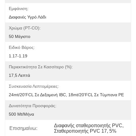
Εμφάνιση:
Διαφανές Υγρό Λάδι
Χρώμα (PT-CO):
50 Μέγιστο
Ειδικό Βάρος:
1.17-1.19
Περιεκτικότητα Σε Κασσίτερο (%):
17,5 Λεπτά
Συσκευασία Λεπτομέρειες:
24mt/20'FCL Σε Δεξαμενή IBC, 18mt/20'FCL Σε Τύμπανα PE
Δυνατότητα Προσφοράς:
500 Mt/μήνα
Διαφανής σταθεροποιητής PVC
, 
Επισημαίνω:
Σταθεροποιητής PVC 17
, 
5%