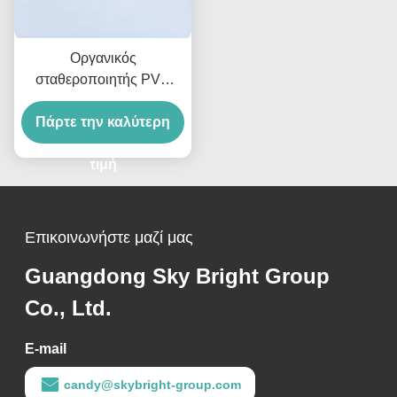
Οργανικός
σταθεροποιητής PVC
Υψηλής Αντοχής στη
Πάρτε την καλύτερη
Θερμότητα
Σταθεροποιητής
Κασσίτερου Για PVC
τιμή
Επικοινωνήστε μαζί μας
Guangdong Sky Bright Group
Co., Ltd.
E-mail
candy@skybright-group.com