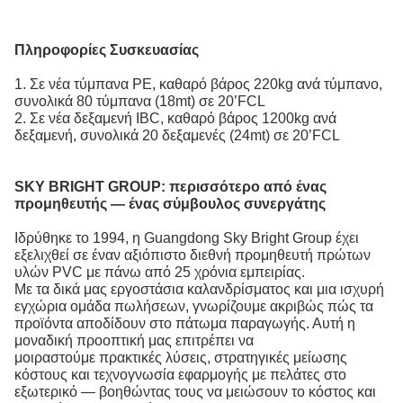
Πληροφορίες Συσκευασίας
1. Σε νέα τύμπανα PE, καθαρό βάρος 220kg ανά τύμπανο,
συνολικά 80 τύμπανα (18mt) σε 20’FCL
2. Σε νέα δεξαμενή IBC, καθαρό βάρος 1200kg ανά
δεξαμενή, συνολικά 20 δεξαμενές (24mt) σε 20’FCL
SKY BRIGHT GROUP:
περισσότερο από ένας
προμηθευτής — ένας σύμβουλος συνεργάτης
Ιδρύθηκε το 1994, η Guangdong Sky Bright Group έχει
εξελιχθεί σε έναν αξιόπιστο διεθνή προμηθευτή πρώτων
υλών PVC
με πάνω από 25 χρόνια εμπειρίας.
Με τα δικά μας εργοστάσια καλανδρίσματος και μια ισχυρή
εγχώρια ομάδα πωλήσεων, γνωρίζουμε ακριβώς πώς τα
προϊόντα αποδίδουν στο πάτωμα παραγωγής. Αυτή η
μοναδική προοπτική μας επιτρέπει να
μοιραστούμε πρακτικές λύσεις, στρατηγικές μείωσης
κόστους και τεχνογνωσία εφαρμογής με πελάτες στο
εξωτερικό — βοηθώντας τους να μειώσουν το κόστος και