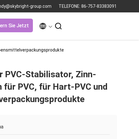
andy@skybright-group.com
TELEFONE: 86-757-83383091


ern Sie Jetzt
Lebensmittelverpackungsprodukte
 PVC-Stabilisator, Zinn-
n für PVC, für Hart-PVC und
verpackungsprodukte
na