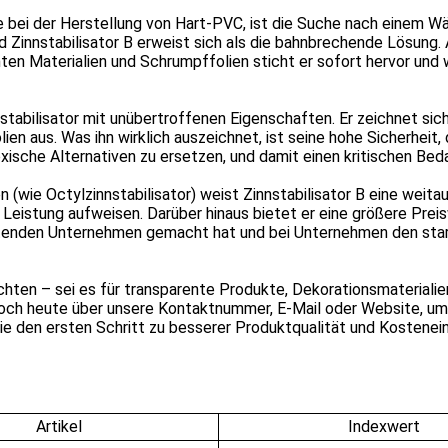
e bei der Herstellung von Hart-PVC, ist die Suche nach einem Wä
nd Zinnstabilisator B erweist sich als die bahnbrechende Lösung.
n Materialien und Schrumpffolien sticht er sofort hervor und 
stabilisator mit unübertroffenen Eigenschaften. Er zeichnet si
 aus. Was ihn wirklich auszeichnet, ist seine hohe Sicherheit, di
he Alternativen zu ersetzen, und damit einen kritischen Beda
 (wie Octylzinnstabilisator) weist Zinnstabilisator B eine weitau
eistung aufweisen. Darüber hinaus bietet er eine größere Preis
tenden Unternehmen gemacht hat und bei Unternehmen den stark
hten – sei es für transparente Produkte, Dekorationsmateriali
 noch heute über unsere Kontaktnummer, E-Mail oder Website, um
ie den ersten Schritt zu besserer Produktqualität und Kostenei
Artikel
Indexwert