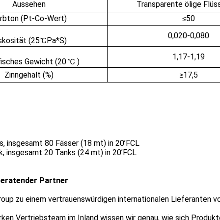
Aussehen
Transparente ölige Flüss
rbton (Pt-Co-Wert)
≤50
0,020-0,080
skosität (25℃Pa*S)
1,17-1,19
fisches Gewicht (20 ℃
)
Zinngehalt (%)
≥17,5
s, insgesamt 80 Fässer (18 mt) in 20’FCL
, insgesamt 20 Tanks (24 mt) in 20’FCL
 beratender Partner
roup zu einem vertrauenswürdigen internationalen Lieferanten
ken Vertriebsteam im Inland wissen wir genau, wie sich Produkte