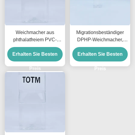
Weichmacher aus
Migrationsbeständiger
phthalatfreiem PVC-
DPHP-Weichmacher,
Kunststoff, klare
Phthalat, hohe
Erhalten Sie Besten
Flüssigkeit, DOTP-
Wetterbeständigkeit und
Erhalten Sie Besten
Weichmacher 99,5 % für
Stabilität für Drähte
Spielzeug und Drähte
Preis
Preis