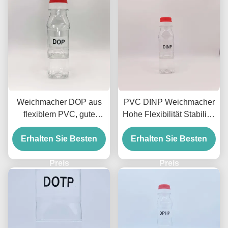
Weichmacher DOP aus
PVC DINP Weichmacher
flexiblem PVC, gute
Hohe Flexibilität Stabilität
Plastizität und Haltbarkeit
PVC Produkte Dinp
Erhalten Sie Besten
für PVC-Produkte
Erhalten Sie Besten
Diisononylphthalat
Preis
Preis