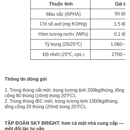
Thuộc tính
Giá trị
50 tối 
Màu sắc (APHA)
1.5 tối 
Chỉ số axit (mg KOH/g)
Hàm lượng nước (Wt%)
0.1
tối 
T
ỷ trọng (25/25
℃
)
1.060~1.
Độ nhớt
(
25
℃
, cps
)
2700~35
Thông tin đóng gói
1. Trong thùng sắt mới, trọng lượng tịnh 200kg/thùng, tổng
cộng 80 thùng (16mt) trong 20’FCL
2. Trong thùng IBC mới, trọng lượng tịnh 1000kg/thùng,
tổng cộng 20 thùng (20mt) trong 20’FCL
TẬP ĐOÀN SKY BRIGHT:
hơn cả một nhà cung cấp —
một đối tác tư vấn