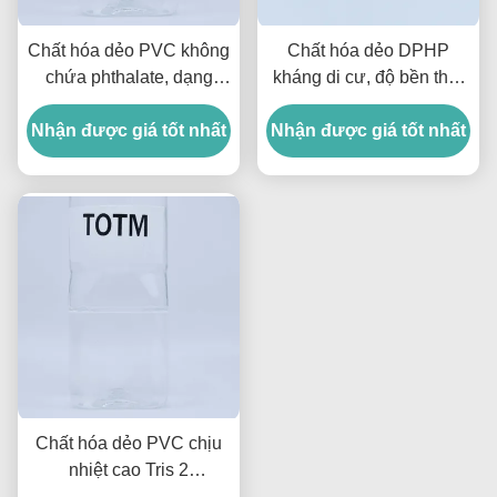
Chất hóa dẻo PVC không
Chất hóa dẻo DPHP
chứa phthalate, dạng
kháng di cư, độ bền thời
lỏng trong suốt, chất hóa
tiết và ổn định cao cho
Nhận được giá tốt nhất
dẻo DOTP 99.5% dùng
Nhận được giá tốt nhất
dây điện
cho đồ chơi và dây điện
Chất hóa dẻo PVC chịu
nhiệt cao Tris 2
Ethylhexyl Trimellitate