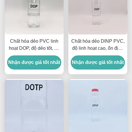
Chất hóa dẻo PVC linh
Chất hóa dẻo DINP PVC,
hoạt DOP, độ dẻo tốt, độ
độ linh hoạt cao, ổn định
bền cho các sản phẩm
cho sản phẩm PVC, Dinp
Nhận được giá tốt nhất
PVC
Nhận được giá tốt nhất
Diisononyl Phthalate