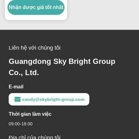
Nhận được giá tốt nhất
cho cáp và linh kiện ô tô
Liên hệ với chúng tôi
Guangdong Sky Bright Group
Co., Ltd.
E-mail
candy@skybright-group.com
Thời gian làm việc
09:00-18:00
Địa chỉ của chúng tôi