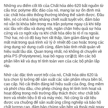
Những ưu điểm cốt lõi của Chất hóa dẻo 620 bắt nguồn từ
cấu trúc polyme độc đáo của nó, mang lại sự ổn định mà
các chất hóa dẻo thông thường không thể sánh được. Đầu
tiên, nó có khả năng kháng chiết xuất tuyệt vời, đảm bảo
nó vẫn bị khóa bên trong ma trận polyme ngay cả khi tiếp
xúc lâu với dầu và dung môi, ngăn chặn hiệu quả sự hóa
cứng và co ngót xảy ra khi chất hóa dẻo bị rò rỉ ra ngoài.
Thứ hai, nó có độ bay hơi rất thấp, làm giảm đáng kể sự
mất mát trong quá trình xử lý ở nhiệt độ cao hoặc trong các
ứng dụng sử dụng cuối cùng, đảm bảo tính nhất quán về
hiệu suất lâu dài. Quan trọng nhất, nó không di chuyển về
phía PS (Polystyrene), loại bỏ nguy cơ渗出 lên các bộ
phận liền kề và duy trì tính toàn vẹn của các bộ phận lắp
ráp.
Nhờ các đặc tính vượt trội của nó, Chất hóa dẻo 620 là
lựa chọn lý tưởng để sản xuất các sản phẩm nhựa bền bỉ,
cao cấp. Nó cải thiện đáng kể hiệu suất của ống, ống mềm
và phớt chịu dầu, cho phép chúng duy trì tính linh hoạt và
hoạt động trong môi trường đầy thách thức như chất bôi
trơn và nhiên liệu ô tô và máy móc. Nó cũng là vật liệu
được ưa chuộng để sản xuất ủng công nghiệp và bảo hộ
chất lượng cao, đảm bảo chúng vẫn bền và thoải mái ngay