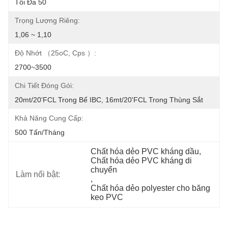
Tối Đa 50
Trọng Lượng Riêng:
1,06 ~ 1,10
Độ Nhớt （25oC, Cps ）:
2700~3500
Chi Tiết Đóng Gói:
20mt/20'FCL Trong Bể IBC, 16mt/20'FCL Trong Thùng Sắt
Khả Năng Cung Cấp:
500 Tấn/tháng
Chất hóa dẻo PVC kháng dầu
, 
Chất hóa dẻo PVC kháng di 
chuyển
Làm nổi bật:
, 
Chất hóa dẻo polyester cho băng 
keo PVC