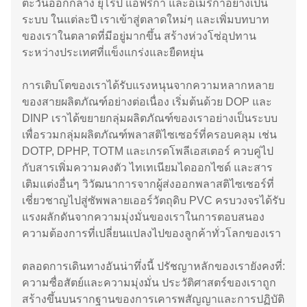
ตะวันออกกลาง ยุโรป แอฟริกา และอเมริกาอย่างเป็น
ระบบ ในแต่ละปี เราเข้าสู่ตลาดใหม่ๆ และเพิ่มบทบาท
ของเราในตลาดที่มีอยู่มากขึ้น สร้างห่วงโซ่อุปทาน
ระหว่างประเทศที่แข็งแกร่งและยืดหยุ่น
การเติบโตของเราได้รับแรงหนุนจากความหลากหลาย
ของสายผลิตภัณฑ์อย่างต่อเนื่อง เริ่มต้นด้วย DOP และ
DINP เราได้ขยายกลุ่มผลิตภัณฑ์ของเราอย่างเป็นระบบ
เพื่อรวมกลุ่มผลิตภัณฑ์พลาสติไซเซอร์ที่ครอบคลุม เช่น
DOTP, DPHP, TOTM และเกรดโพลีเอสเตอร์ ควบคู่ไป
กับสารเพิ่มความคงตัว ไทเทเนียมไดออกไซด์ และสาร
เติมแต่งอื่นๆ วิวัฒนาการจากผู้ส่งออกพลาสติไซเซอร์ที่
เชี่ยวชาญไปสู่ซัพพลายเออร์วัตถุดิบ PVC ครบวงจรได้รับ
แรงผลักดันจากความมุ่งมั่นของเราในการตอบสนอง
ความต้องการที่เปลี่ยนแปลงไปของลูกค้าทั่วโลกของเรา
ตลอดการเดินทางอันน่าทึ่งนี้ ปรัชญาหลักของเรายังคงที่:
ความซื่อสัตย์และความมุ่งมั่น ประวัติศาสตร์ของเราถูก
สร้างขึ้นบนรากฐานของการเคารพสัญญาและการปฏิบัติ