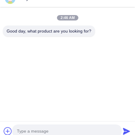
ที่อยู่ของเรา
2:46 AM
ที่อยู่บริษัท
ห้อง 1601-1603, 1606-1608, 1610, เลขที่ 21 ถนนจีฮัว 5, ถนนจู
Good day, what product are you looking for?
เมียว, เขตฉานเฉิง, ฝอซาน, กวางตุ้ง, จีน
ที่อยู่โรงงาน
ห้อง 1601-1603, 1606-1608, 1610, เลขที่ 21 ถนนจีฮัว 5, ถนนจู
เมียว, เขตฉานเฉิง, ฝอซาน, กวางตุ้ง, จีน
โทรศัพท์
0086-757-83383091
จีน คุณภาพดี สารเพิ่มความนิ่ม PVC ผู้จัดจําหน่าย.ลิขสิทธิ์ -2025
Guangdong Sky Bright Group Co., Ltd. สิทธิทั้งหมดถูกเก็บไว้
นโยบายความเป็นส่วนตัว
|
แผนผังเว็บไซต์