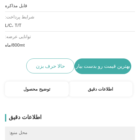
قابل مذاکره
شرایط پرداخت:
L/C، T/T
توانایی عرضه:
800mt/ماه
بهترین قیمت رو بدست بیار
حالا حرف بزن
اطلاعات دقیق
توضیح محصول
اطلاعات دقیق
محل منبع: