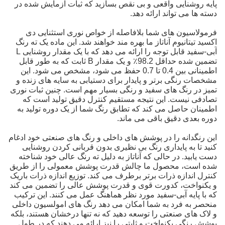
پایه روشنایی واقعی و بی نقص بسازید که ثبات آزمایش شده در
دسته ها می تواند ارائه دهد.
فرمولاسیون های شما بلافاصله از خواص نوری استثنایی دی
اکسید تیتانیوم آناتاز ما بهره مند خواهند شد. این ماده یک ته رنگ
آبی-سفید قابل توجه را ارائه می دهد که با یک مقدار روشنایی L
تضمین شده حداقل 98.2٪ و یک مقدار B ثابت که به طور قابل
اطمینانی بین 0.4 تا 0.7 حفظ می شود، مشخص می شود. این
مشخصات رنگی برتر و پایدار برای دستیابی به سایه های زنده و
تمیز در رنگ های سفید و رنگی بسیار مهم است. چنین ثبات نوری
تصادفی نیست. این نتیجه مستقیم کنترل دقیق تولید است که
اطمینان حاصل می کند که تطابق رنگ شما از یک دوره تولید به
دوره بعدی دقیق باقی می ماند.
این رنگدانه را در پوشش های داخلی و رنگ های صنعتی خود ادغام
کنید تا به پایداری رنگ بی نظیری بدون قربانی کردن روشنایی
دست یابید. در حالی که آناتاز به دلیل ته رنگ عالی خود شناخته
شده است، محصول ما چالش قدرت پوشش معمولی را از طریق
کنترل اندازه ذرات برتر برطرف می کند. توزیع اندازه ذرات باریک
و یکنواخت، کدورت قوی و قدرت پوشش عالی را تضمین می کند
که با پایه آبی-سفید مورد نظر هماهنگ عمل می کنند. این ترکیب
منحصر به فرد به شما امکان می دهد رنگ های امولسیون داخلی
و لاک های صنعتی را توسعه دهید که نه تنها درخشان هستند، بلکه
پوشش رنگی یکنواخت و ثابتی را نیز ارائه می دهند که در طول