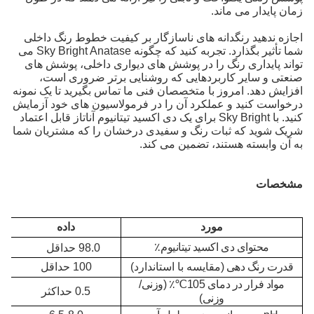
زمان پایدار می ماند.
اجازه ندهید رنگدانه های ناسازگار بر کیفیت خطوط رنگ داخلی
شما تأثیر بگذارد. تجربه کنید که چگونه Sky Bright Anatase می
تواند پایداری رنگ را در پوشش های دیواری داخلی، پوشش های
صنعتی و سایر کاربردهایی که روشنایی برتر ضروری است،
افزایش دهد. امروز با متخصصان فنی ما تماس بگیرید تا یک نمونه
درخواست کنید و عملکرد آن را در فرمولاسیون های خود آزمایش
کنید. با Sky Bright برای یک دی اکسید تیتانیوم آناتاز قابل اعتماد
شریک شوید که ثبات رنگ و سفیدی درخشان را که مشتریان شما
به آن وابسته هستند، تضمین می کند.
مشخصات
مورد
داده
محتوای دی اکسید تیتانیوم
٪
98.0 حداقل
قدرت رنگ دهی (
مقایسه با استاندارد)
100 حداقل
مواد فرار در دمای 105
℃
٪ (وزنی/
0.5 حداکثر
وزنی)