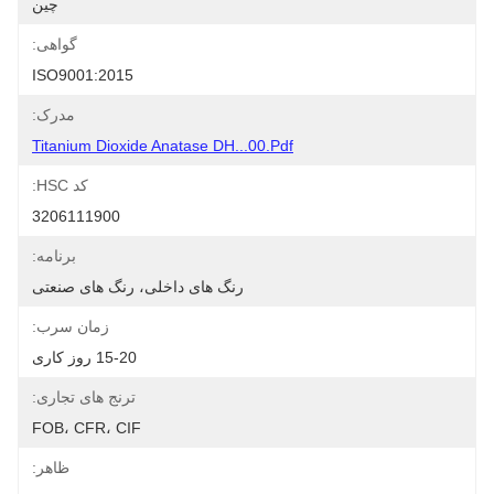
چین
گواهی:
ISO9001:2015
مدرک:
Titanium Dioxide Anatase DH...00.pdf
کد HSC:
3206111900
برنامه:
رنگ های داخلی، رنگ های صنعتی
زمان سرب:
15-20 روز کاری
ترنج های تجاری:
FOB، CFR، CIF
ظاهر: