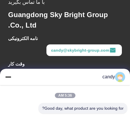
با ما تماس بگیرید
Guangdong Sky Bright Group
Co., Ltd.
نامه الکترونیکی
candy@skybright-group.com
وقت کار
09:00-18:00
candy
آدرس ما
5:36 AM
آدرس شرکت
اتاق‌های ۱۶۰۱-۱۶۰۳، ۱۶۰۶-۱۶۰۸، ۱۶۱۰، شماره ۲۱، خیابان پنجم
Good day, what product are you looking for?
جیهوا، خیابان زومیاو، منطقه چانچنگ، فوشان، گوانگ‌دونگ، چین.
آدرس کارخانه