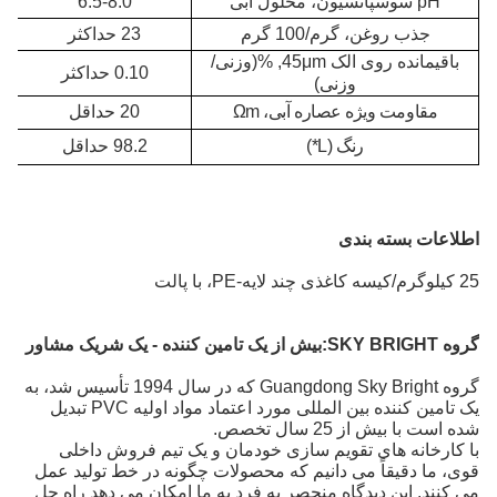
pH سوسپانسیون، محلول آبی
6.5-8.0
جذب روغن، گرم/100 گرم
23 حداکثر
باقیمانده روی الک 4
m, %
5μ
(وزنی/
0.10 حداکثر
وزنی)
مقاومت ویژه عصاره آبی، Ωm
20 حداقل
رنگ (L*)
98.2 حداقل
اطلاعات بسته بندی
25 کیلوگرم/کیسه کاغذی چند لایه-PE، با پالت
گروه SKY BRIGHT:
بیش از یک تامین کننده - یک شریک مشاور
گروه Guangdong Sky Bright که در سال 1994 تأسیس شد، به
یک تامین کننده بین المللی مورد اعتماد مواد اولیه PVC تبدیل
شده است
با بیش از 25 سال تخصص.
با کارخانه های تقویم سازی خودمان و یک تیم فروش داخلی
قوی، ما دقیقاً می دانیم که محصولات چگونه در خط تولید عمل
می کنند. این دیدگاه منحصر به فرد به ما امکان می دهد راه حل