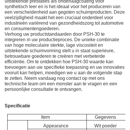
uitstekende prestaties als onderlaagcoating voor
synthetisch leer en is het ideaal voor het produceren van
een verscheidenheid aan gegoten schuimproducten. Deze
veelzijdigheid maakt het een cruciaal onderdeel voor
industrieën variërend van gezondheidszorg tot automotive
en consumentengoederen.
Verhoog uw productstandaarden door PSH-30 te
integreren in uw productieproces. De unieke combinatie
van hoge moleculaire sterkte, lage viscositeit en
uitstekende schuimvorming stelt u in staat superieure,
betrouwbare goederen te creëren met verbeterde
efficiëntie. Om te ontdekken hoe PSH-30 waarde kan
toevoegen aan uw specifieke toepassing en uw innovaties
vooruit kan helpen, moedigen we u aan de volgende stap
te zetten. Neem vandaag nog contact op met ons
technische team om een ​​monster aan te vragen en een
persoonlijke consultatie te ontvangen.
Specificatie
Item
Gegevens
App
e
a
ra
n
c
e
Wit poeder