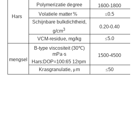
Polym
e
r
i
za
tie d
e
g
r
e
e
1600-1800
≤
0.5
V
ol
a
tiele
m
a
tt
e
r
%
Hars
Schijnbare bulkdichtheid,
0.20-0.40
3
g/cm
≤
5.0
VCM-residue, mg/kg
B
-type
vis
c
ositeit (30
℃
)
mPa
·
s
1500-4500
mengsel
Hars:DOP=100:65 12rpm
≤
50
Krasgranulatie,
μ
m