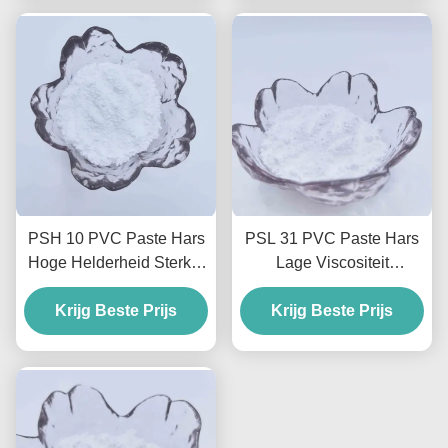
PSH 10 PVC Paste Hars
PSL 31 PVC Paste Hars
Hoge Helderheid Sterkte
Lage Viscositeit
Voor Leder Coatings
Schuimende Speciale
Gegoten Goederen
Krijg Beste Prijs
Paste Pvc Hars Voor
Krijg Beste Prijs
Vloeren